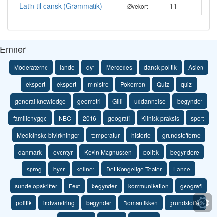
Latin til dansk (Grammatik)
11
Øvekort
Emner
Moderaterne
lande
dyr
Mercedes
dansk politik
Asien
ekspert
ekspert
ministre
Pokemon
Quiz
quiz
general knowledge
geometri
Gilli
uddannelse
begynder
familiehygge
NBC
2016
geografi
Klinisk praksis
sport
Medicinske bivirkninger
temperatur
historie
grundstofferne
danmark
eventyr
Kevin Magnussen
politik
begyndere
sprog
byer
kellner
Det Kongelige Teater
Lande
sunde opskrifter
Fest
begynder
kommunikation
geografi
politik
indvandring
begynder
Romantikken
grundstoffer