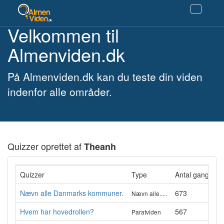
Velkommen til
Almenviden.dk
På Almenviden.dk kan du teste din viden
indenfor alle områder.
Quizzer oprettet af
Theanh
Quizzer
Type
Antal gange ge
Nævn alle Danmarks kommuner.
673
Nævn alle.....
Hvem har hovedrollen?
567
Paratviden