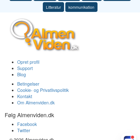
Litteratur
kommunikation
Opret profil
Support
Blog
Betingelser
Cookie- og Privatlivspolitik
Kontakt
Om Almenviden.dk
Følg Almenviden.dk
Facebook
Twitter
© 2026 Almenviden.dk