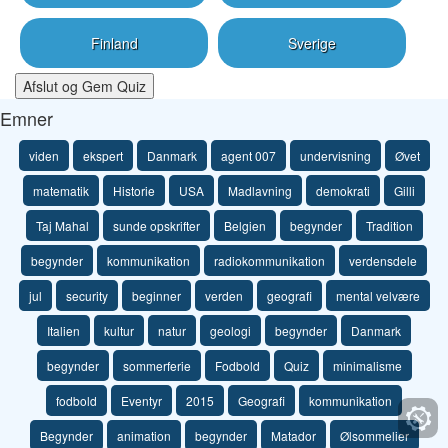
Finland
Sverige
Afslut og Gem Quiz
Emner
viden
ekspert
Danmark
agent 007
undervisning
Øvet
matematik
Historie
USA
Madlavning
demokrati
Gilli
Taj Mahal
sunde opskrifter
Belgien
begynder
Tradition
begynder
kommunikation
radiokommunikation
verdensdele
jul
security
beginner
verden
geografi
mental velvære
Italien
kultur
natur
geologi
begynder
Danmark
begynder
sommerferie
Fodbold
Quiz
minimalisme
fodbold
Eventyr
2015
Geografi
kommunikation
Begynder
animation
begynder
Matador
Ølsommelier