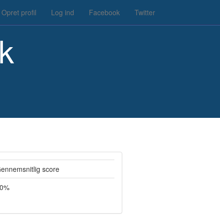
Opret profil
Log ind
Facebook
Twitter
k
ennemsnitlig score
0%