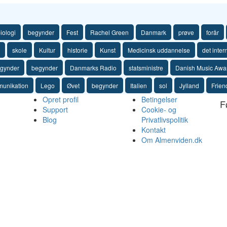
iologi
begynder
Fest
Rachel Green
Danmark
prøve
forår
skole
Kultur
historie
Kunst
Medicinsk uddannelse
det inter
gynder
begynder
Danmarks Radio
statsministre
Danish Music Awa
unikation
Lego
Øvet
begynder
Italien
sol
Jylland
Frien
Opret profil
Betingelser
F
Support
Cookie- og
Blog
Privatlivspolitik
Kontakt
Om Almenviden.dk