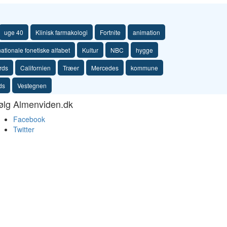
uge 40
Klinisk farmakologi
Fortnite
animation
nationale fonetiske alfabet
Kultur
NBC
hygge
rds
Californien
Træer
Mercedes
kommune
ds
Vestegnen
ølg Almenviden.dk
Facebook
Twitter