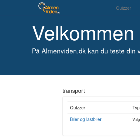
Quizzer
Velkommen t
På Almenviden.dk kan du teste din v
transport
Quizzer
Typ
Biler og lastbiler
Val