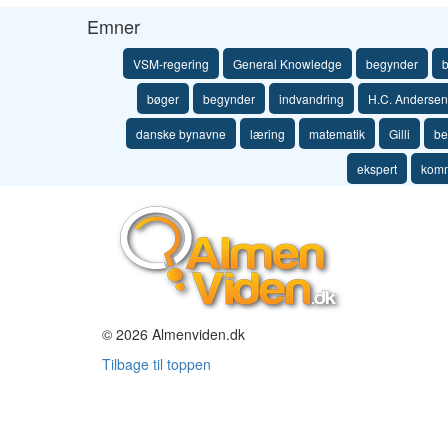
Emner
VSM-regering
General Knowledge
begynder
b
bøger
begynder
indvandring
H.C. Andersen
danske bynavne
læring
matematik
Gilli
be
ekspert
komm
© 2026 Almenviden.dk
Tilbage til toppen