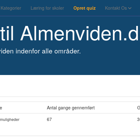
Kategorier
Læring for skoler
Opret quiz
Kontakt Os
il Almenviden.d
iden indenfor alle områder.
e
Antal gange gennemført
G
67
3
gmuligheder